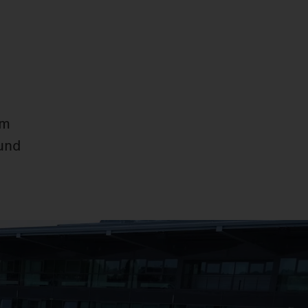
im
 und