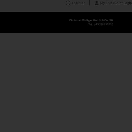
Anbieter
My TruckPoint Login
Christian Röttges GmbH & Co. KG
Tel.:
+49 2161 99390